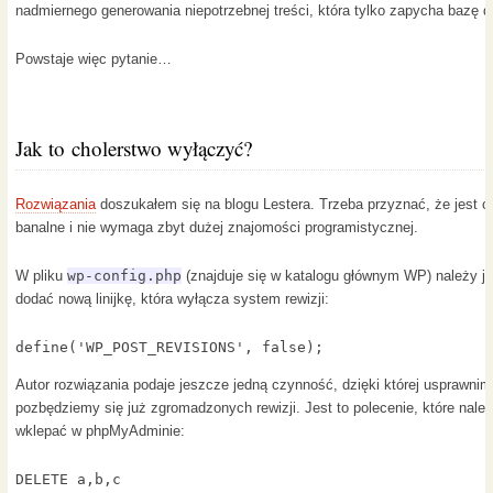
nadmiernego generowania niepotrzebnej treści, która tylko zapycha bazę 
Powstaje więc pytanie…
Jak to cholerstwo wyłączyć?
Rozwiązania
doszukałem się na blogu Lestera. Trzeba przyznać, że jest o
banalne i nie wymaga zbyt dużej znajomości programistycznej.
W pliku
wp-config.php
(znajduje się w katalogu głównym WP) należy j
dodać nową linijkę, która wyłącza system rewizji:
define('WP_POST_REVISIONS', false);
Autor rozwiązania podaje jeszcze jedną czynność, dzięki której usprawnim
pozbędziemy się już zgromadzonych rewizji. Jest to polecenie, które nale
wklepać w phpMyAdminie:
DELETE a,b,c  
