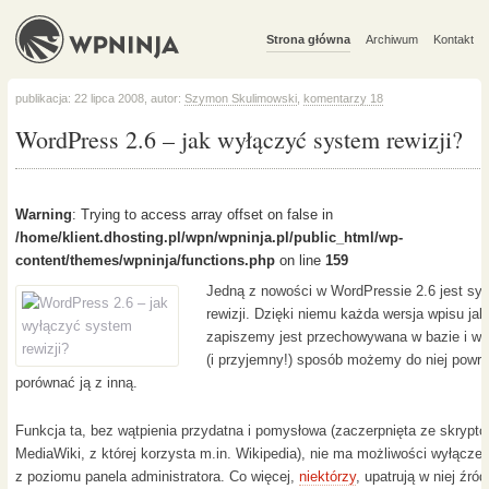
Strona główna
Archiwum
Kontakt
publikacja: 22 lipca 2008, autor:
Szymon Skulimowski
,
komentarzy 18
WordPress 2.6 – jak wyłączyć system rewizji?
Warning
: Trying to access array offset on false in
/home/klient.dhosting.pl/wpn/wpninja.pl/public_html/wp-
content/themes/wpninja/functions.php
on line
159
Jedną z nowości w WordPressie 2.6 jest sy
rewizji. Dzięki niemu każda wersja wpisu jak
zapiszemy jest przechowywana w bazie i w 
(i przyjemny!) sposób możemy do niej powró
porównać ją z inną.
Funkcja ta, bez wątpienia przydatna i pomysłowa (zaczerpnięta ze skrypt
MediaWiki, z której korzysta m.in. Wikipedia), nie ma możliwości wyłączen
z poziomu panela administratora. Co więcej,
niektórzy
, upatrują w niej źród