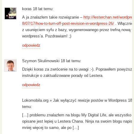
koras 18 lat temu:
A ja znalazłem takie rozwiązanie –
http://lesterchan.net/wordpr
8/07/17/how-to-turn-off-post-revision-in-wordpress-26/
. Włącznie
z usunięciem syfu z bazy, wygenerowanego przez trefną nową f
wordpress’a. Pozdrawiam! ;)
odpowiedz
Szymon Skulimowski 18 lat temu:
Dzięki koras za zwrócenie na to uwagi :-). Poprawiłem powyższ
instrukcje o zaktualizowane porady od Lestera.
odpowiedz
Lokomobila.org » Jak wyłączyć rewizje postów w Wordpress 18 l
temu:
[…] problemu znalazłem na blogu My Digital Life, ale wszystko
opisane jest lepiej u Lestera Chana. Ninja na swoim blogu napisa
mniej więcej to samo, ale po […]