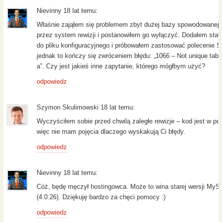
Nievinny 18 lat temu:
Właśnie zająłem się problemem zbyt dużej bazy spowodowanej
przez system rewizji i postanowiłem go wyłączyć. Dodałem stał
do pliku konfiguracyjnego i próbowałem zastosować polecenie 
jednak to kończy się zwróceniem błędu: „1066 – Not unique table
a”. Czy jest jakieś inne zapytanie, którego mógłbym użyć?
odpowiedz
Szymon Skulimowski 18 lat temu:
Wyczyściłem sobie przed chwilą zaległe rewizje – kod jest w po
więc nie mam pojęcia dlaczego wyskakują Ci błędy.
odpowiedz
Nievinny 18 lat temu:
Cóż, będę męczył hostingowca. Może to wina starej wersji My
(4.0.26). Dziękuję bardzo za chęci pomocy :)
odpowiedz