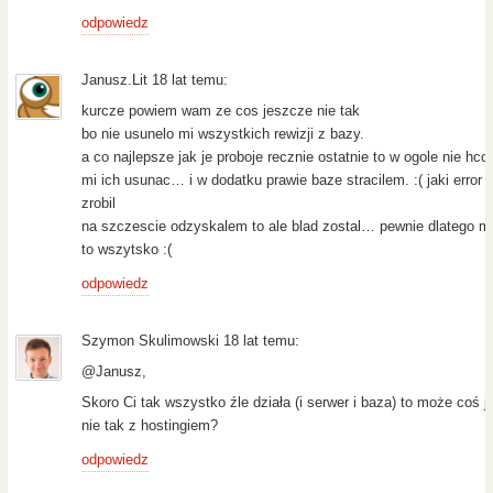
odpowiedz
Janusz.Lit 18 lat temu:
kurcze powiem wam ze cos jeszcze nie tak
bo nie usunelo mi wszystkich rewizji z bazy.
a co najlepsze jak je proboje recznie ostatnie to w ogole nie hcc
mi ich usunac… i w dodatku prawie baze stracilem. :( jaki error 
zrobil
na szczescie odzyskalem to ale blad zostal… pewnie dlatego mi
to wszytsko :(
odpowiedz
Szymon Skulimowski 18 lat temu:
@Janusz,
Skoro Ci tak wszystko źle działa (i serwer i baza) to może coś j
nie tak z hostingiem?
odpowiedz