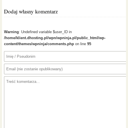
Dodaj własny komentarz
Warning
: Undefined variable $user_ID in
/home/klient.dhosting.pl/wpn/wpninja.pl/public_html/wp-
content/themes/wpninja/comments.php
on line
95