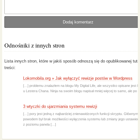
Odnośniki z innych stron
Lista innych stron, które w jakiś sposób odnoszą się do opublikowanej tuta
treści:
Lokomobila.org » Jak wyłączyć rewizje postów w Wordpress
[…] problemu znalazłem na blogu My Digital Life, ale wszystko opisane jest le
u Lestera Chana. Ninja na swoim blogu napisał mniej więcej to samo, ale po 
3 wtyczki do ujarzmiania systemu rewizji
[…] pory jest jedną z najbardziej znienawidzonych funkcji skryptu. Głównym
powodem był brak możliwości wyłączenia systemu lub zmiany jego ustawień
z poziomu panela […]