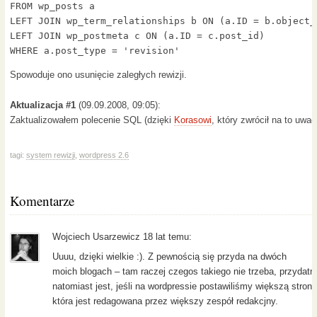
FROM wp_posts a  

LEFT JOIN wp_term_relationships b ON (a.ID = b.object_i
LEFT JOIN wp_postmeta c ON (a.ID = c.post_id)  

WHERE a.post_type = 'revision'
Spowoduje ono usunięcie zaległych rewizji.
Aktualizacja #1
(09.09.2008, 09:05):
Zaktualizowałem polecenie SQL (dzięki
Korasowi
, który zwrócił na to uwag
tagi:
system rewizji
,
wordpress 2.6
Komentarze
Wojciech Usarzewicz 18 lat temu:
Uuuu, dzięki wielkie :). Z pewnością się przyda na dwóch
moich blogach – tam raczej czegos takiego nie trzeba, przydatn
natomiast jest, jeśli na wordpressie postawiliśmy większą stronę
która jest redagowana przez większy zespół redakcjny.