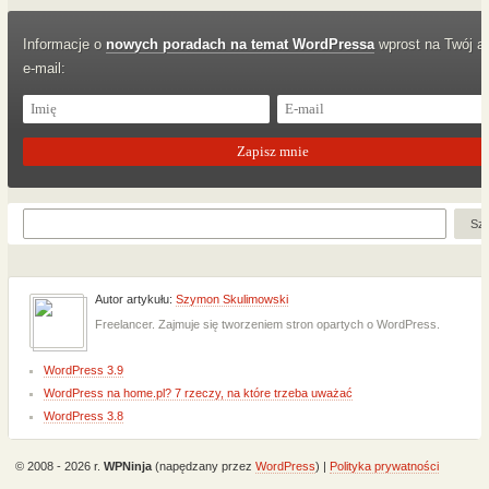
Informacje o
nowych poradach na temat WordPressa
wprost na Twój a
e-mail:
Autor artykułu:
Szymon Skulimowski
Freelancer. Zajmuje się tworzeniem stron opartych o WordPress.
WordPress 3.9
WordPress na home.pl? 7 rzeczy, na które trzeba uważać
WordPress 3.8
© 2008 - 2026 r.
WPNinja
(napędzany przez
WordPress
) |
Polityka prywatności