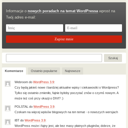
Informacje o
nowych poradach na temat WordPressa
wprost na
Twój adres e-mail:
Komentarze
Ostatnio popularne
Najnowsze
Webroom
do
WordPress 3.9
:
Czy będą jakieś nowe i bardziej aktualne wpisy i ciekawostki o Wordpress?
Tylko się ostatnio zmieniło, fajnie byłoby poczytać znów o czymś nowym. A
może też coś przy okazji o DIVI? :)
POLSTAL
do
WordPress 3.9
:
Czekam na więcej wpisów blogowych na ten temat - o nowszych wersjach
IBT
do
WordPress 3.9
:
WordPress może i fajny jest, ale bez masy płatnych pluginów, dobrze, że