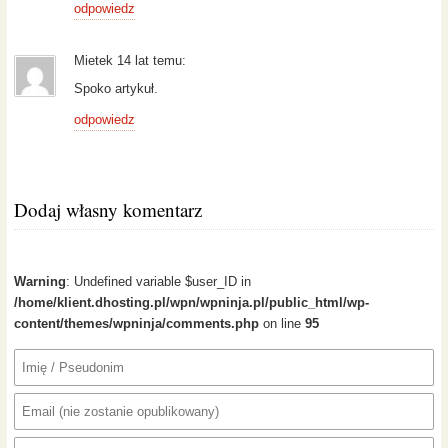
odpowiedz
Mietek 14 lat temu:
Spoko artykuł.
odpowiedz
Dodaj własny komentarz
Warning
: Undefined variable $user_ID in
/home/klient.dhosting.pl/wpn/wpninja.pl/public_html/wp-
content/themes/wpninja/comments.php
on line
95