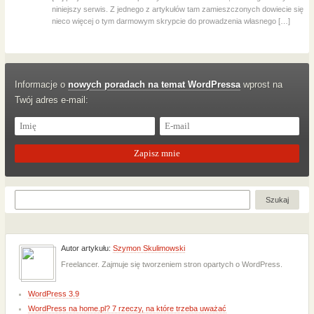
niniejszy serwis. Z jednego z artykułów tam zamieszczonych dowiecie się
nieco więcej o tym darmowym skrypcie do prowadzenia własnego […]
Informacje o
nowych poradach na temat WordPressa
wprost na
Twój adres e-mail:
Autor artykułu:
Szymon Skulimowski
Freelancer. Zajmuje się tworzeniem stron opartych o WordPress.
WordPress 3.9
WordPress na home.pl? 7 rzeczy, na które trzeba uważać