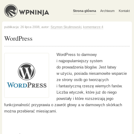
Strona główna
Archiwum
Kontakt
publikacja: 26 lipca 2008, autor:
Szymon Skulimowski
,
komentarze 4
WordPress
WordPress to darmowy
i najpopularniejszy system
do prowadzenia blogów. Jest łatwy
w użyciu, posiada niesamowite wsparcie
ze strony osób go tworzących
i fantastyczną rzeszę wiernych fanów.
Liczba wtyczek, które już do niego
powstały i które rozszerzają jego
funkcjonalność przyprawia o zawrót głowy a w darmowych skórkach
można przebierać miesiącami.