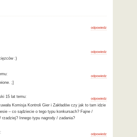
odpowiedz
odpowiedz
cięzców :)
emu:
odpowiedz
ione. ;]
i 15 lat temu:
odpowiedz
wała Komisja Kontroli Gier i Zakładów czy jak to tam idzie
nesie – co sądziecie o tego typu konkursach? Fajne /
/ rzadziej? Innego typu nagrody / zadania?
:
odpowiedz