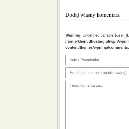
Dodaj własny komentarz
Warning
: Undefined variable $user_ID
/home/klient.dhosting.pl/wpn/wpnin
content/themes/wpninja/comments