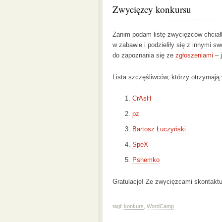
Zwycięzcy konkursu
Zanim podam listę zwycięzców chciał
w zabawie i podzieliły się z innymi 
do zapoznania się ze
zgłoszeniami
– 
Lista szczęśliwców, którzy otrzymaj
CrAsH
pz
Bartosz Łuczyński
SpeX
Pshemko
Gratulacje! Ze zwycięzcami skontaktu
tagi:
konkurs
,
WordCamp