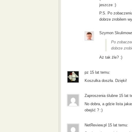
jeszcze :)
P.S. Po zobaczeniu
dobrze zrobilem wy
Szymon Skulimowsk
Po zobaczen
dobrze zrobi
Aż tak źle? :)
pz 15 lat temu:
Koszulka doszła. Dzięki!
Zaproszenia ślubne 15 lat 
No dobra, a gdzie lista jak
obejść ? :)
NetReview.pl 15 lat temu: