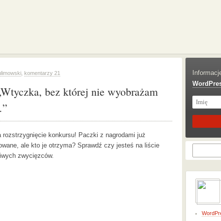
Informacj
limowski
,
komentarzy 21
WordPre
„Wtyczka, bez której nie wyobrażam
…”
 rozstrzygnięcie konkursu! Paczki z nagrodami już
owane, ale kto je otrzyma? Sprawdź czy jesteś na liście
iwych zwycięzców.
WordPr