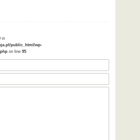
 in
ja.pl/public_html/wp-
.php
on line
95