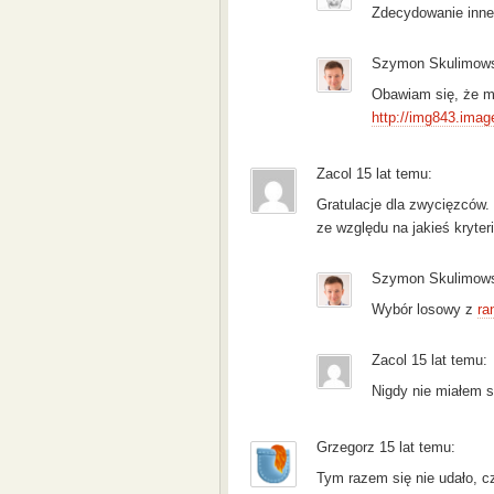
Zdecydowanie inne
Szymon Skulimowsk
Obawiam się, że mó
http://img843.imag
Zacol 15 lat temu:
Gratulacje dla zwycięzców.
ze względu na jakieś kryte
Szymon Skulimowsk
Wybór losowy z
ra
Zacol 15 lat temu:
Nigdy nie miałem s
Grzegorz 15 lat temu:
Tym razem się nie udało, c