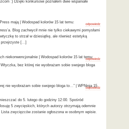
ęzcom :) Dzięki konkursowi poznałem dwie wspaniałe
dPress mają | Wodospad kolorów 15 lat temu:
odpowiedz
ess’a. Blog zachwycił mnie nie tylko ciekawymi pomysłami
tyczkę to strzał w dziesiątkę, ale również estetyką
 przejrzyste […]
ch niekonwencjonalnie | Wodospad kolorów 15 lat temu:
odpowiedz
 Wtyczka, bez której nie wyobrażam sobie swojego bloga
rej nie wyobrażam sobie swojego bloga to…” | WPNinja 15
odpowiedz
eszczać do 5. lutego do godziny 12:00. Spośród
osuję 5 zwycięskich, których autorzy otrzymają odemnie
. Lista zwycięzców zostanie ogłoszona w osobnym wpisie.