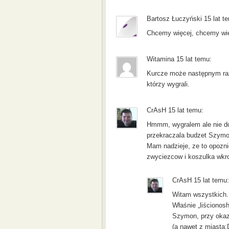
Bartosz Łuczyński 15 lat t
Chcemy więcej, chcemy więc
Witamina 15 lat temu:
Kurcze może następnym raz
którzy wygrali.
CrAsH 15 lat temu:
Hmmm, wygralem ale nie do
przekraczala budzet Szymo
Mam nadzieje, ze to opozni
zwyciezcow i koszulka wkro
CrAsH 15 lat temu:
Witam wszystkich.
Właśnie „liścionos
Szymon, przy okazj
(a nawet z miasta:D