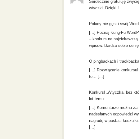
Serdecznie gratuluję zwyci
wtyczki. Dzięki !
Polacy nie gęsi i swój Wor
[…] Poznaj Kung-Fu WordPr
– konkurs na najciekawszą w
wpisów. Bardzo sobie cenię
O pingbackach i trackbacka
[…] Rozwiązanie konkursu!
to… […]
Konkurs! „Wtyczka, bez któ
lat temu:
[…] Komentarze można zami
nadesłanych odpowiedzi wyl
nagrodę w postaci koszulki
[…]