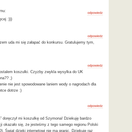
emu:
odpowiedz
ej :)))
odpowiedz
em uda mi się załapać do konkursu. Gratulujemy tym,
odpowiedz
stalem koszulki. Czyzby zwykla wysylka do UK
na?? ;)
enie nie jest spowodowane laniem wody o nagrodach dla
tce dotrze :)
odpowiedz
h” doręczył mi koszulkę od Szymona! Dziekuję bardzo
i okazało się, że jesteśmy z tego samego regionu Polski
). Świat dzięki internetowi nie ma granic. Dziekuję raz