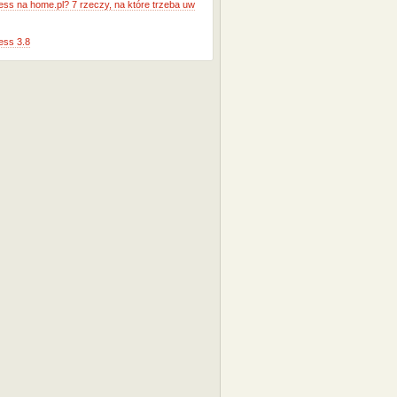
ss na home.pl? 7 rzeczy, na które trzeba uw
ess 3.8