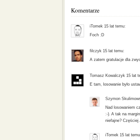
Komentarze
iTomek 15 lat temu:
Foch :D
filczyk 15 lat temu:
A zatem gratulacje dla zwy
Tomasz Kowalczyk 15 lat t
E tam, losowanie było ustaw
Szymon Skulimowsk
Nad losowaniem czu
:-). A tak na margi
niefajne? Częściej 
iTomek 15 lat temu