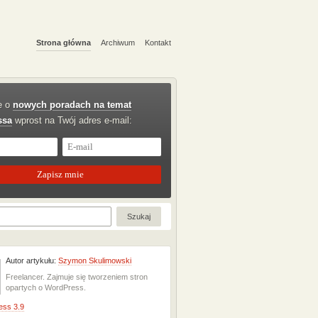
Strona główna
Archiwum
Kontakt
e o
nowych poradach na temat
ssa
wprost na Twój adres e-mail:
Autor artykułu:
Szymon Skulimowski
Freelancer. Zajmuje się tworzeniem stron
opartych o WordPress.
ess 3.9