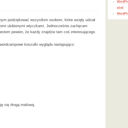
WordPre
ażać
WordPr
bym podziękować wszystkim osobom, które wzięły udział
swoimi ulubionymi wtyczkami. Jednocześnie zachęcam
jestem pewien, że każdy znajdzie tam coś interesującego.
ą wordcampowe koszulki wygląda następująco:
ję się drogą mailową.