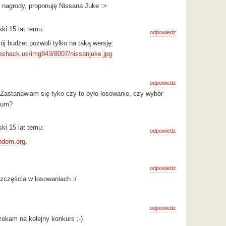
 nagrody, proponuję Nissana Juke :>
i 15 lat temu:
odpowiedz
j budżet pozwoli tylko na taką wersję:
eshack.us/img843/8007/nissanjuke.jpg
odpowiedz
 Zastanawiam się tyko czy to było losowanie, czy wybór
rium?
i 15 lat temu:
odpowiedz
ndom.org
.
odpowiedz
zczęścia w losowaniach :/
odpowiedz
zekam na kolejny konkurs ;-)