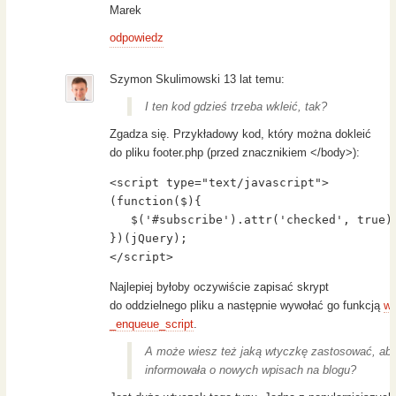
Marek
odpowiedz
Szymon Skulimowski 13 lat temu:
I ten kod gdzieś trzeba wkleić, tak?
Zgadza się. Przykładowy kod, który można dokleić
do pliku footer.php (przed znacznikiem </body>):
<script type="text/javascript">

(function($){

   $('#subscribe').attr('checked', true);
})(jQuery);

</script>
Najlepiej byłoby oczywiście zapisać skrypt
do oddzielnego pliku a następnie wywołać go funkcją
w
_enqueue_script
.
A może wiesz też jaką wtyczkę zastosować, ab
informowała o nowych wpisach na blogu?