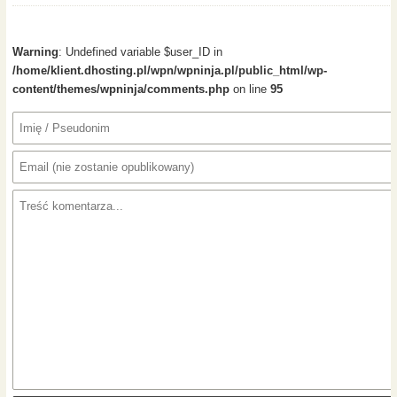
Warning
: Undefined variable $user_ID in
/home/klient.dhosting.pl/wpn/wpninja.pl/public_html/wp-
content/themes/wpninja/comments.php
on line
95