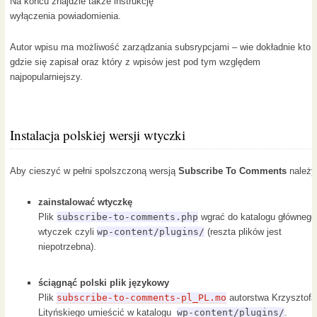
Na końcu znajdzie także instrukcję
wyłączenia powiadomienia.
Autor wpisu ma możliwość zarządzania subsrypcjami – wie dokładnie kto
gdzie się zapisał oraz który z wpisów jest pod tym względem
najpopularniejszy.
Instalacja polskiej wersji wtyczki
Aby cieszyć w pełni spolszczoną wersją
Subscribe To Comments
należy
zainstalować wtyczkę
Plik
subscribe-to-comments.php
wgrać do katalogu głównego
wtyczek czyli
wp-content/plugins/
(reszta plików jest
niepotrzebna).
ściągnąć polski plik językowy
Plik
subscribe-to-comments-pl_PL.mo
autorstwa Krzysztofa
Lityńskiego umieścić w katalogu
wp-content/plugins/
.