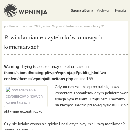
Strona główna
Archiwum
Kontakt
publikacja: 8 sierpnia 2008, autor:
Szymon Skulimowski
,
komentarzy 31
Powiadamianie czytelników o nowych
komentarzach
Warning
: Trying to access array offset on false in
/home/klient.dhosting.pl/wpn/wpninja.pl/public_html/wp-
content/themes/wpninja/functions.php
on line
159
Gdy na naszym blogu pojawi się nowy
komentarz zostaniemy o tym poinformowani
specjalnym mailem. Dzięki temu możemy
na bieżąco śledzić przebieg dyskusji i w nic
aktywnie uczestniczyć.
Czy nie byłoby wspaniale gdyby i nasi czytelnicy mieli taką możliwość?