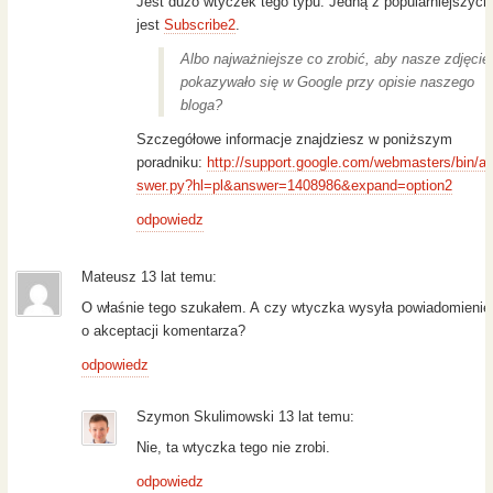
Jest dużo wtyczek tego typu. Jedną z popularniejszych
jest
Subscribe2
.
Albo najważniejsze co zrobić, aby nasze zdjęcie
pokazywało się w Google przy opisie naszego
bloga?
Szczegółowe informacje znajdziesz w poniższym
poradniku:
http://support.google.com/webmasters/bin/a
swer.py?hl=pl&answer=1408986&expand=option2
odpowiedz
Mateusz 13 lat temu:
O właśnie tego szukałem. A czy wtyczka wysyła powiadomienie
o akceptacji komentarza?
odpowiedz
Szymon Skulimowski 13 lat temu:
Nie, ta wtyczka tego nie zrobi.
odpowiedz