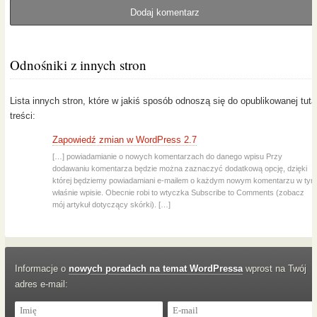
Odnośniki z innych stron
Lista innych stron, które w jakiś sposób odnoszą się do opublikowanej tuta
treści:
Zapowiedź zmian w WordPress 2.7
[…] powiadamianie o nowych komentarzach do danego wpisu Przy
dodawaniu komentarza będzie można zaznaczyć dodatkową opcję, dzięki
której będziemy powiadamiani e-mailem o każdym nowym komentarzu w tym
właśnie wpisie. Obecnie robi to wtyczka Subscribe to Comments (zobacz
mój artykuł dotyczący skórki). […]
Informacje o
nowych poradach na temat WordPressa
wprost na Twój
adres e-mail: