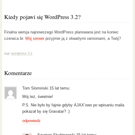
Kiedy pojawi się WordPress 3.2?
Finalna wersja najnowszego WordPress planowana jest na koniec
czerwca br.
Mój serwer
przyjmie ją z otwartymi ramionami, a Twój?
tagi:
wordpress 3.2
Komentarze
Tom Slominski 15 lat temu:
Mój też, świetnie!
P.S. Nie było by fajnie gdyby AJAX’owo po wpisaniu maila
pokazał by się Gravatar? :)
odpowiedz
Szymon Skulimowski 15 lat temu: