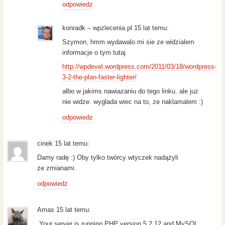
odpowiedz
konradk – wpzlecenia.pl 15 lat temu:
Szymon, hmm wydawalo mi sie ze widzialem
informacje o tym tutaj
http://wpdevel.wordpress.com/2011/03/18/wordpress-
3-2-the-plan-faster-lighter/
albo w jakims nawiazaniu do tego linku. ale juz
nie widze. wyglada wiec na to, ze naklamalem :)
odpowiedz
cinek 15 lat temu:
Damy radę :) Oby tylko twórcy wtyczek nadążyli
ze zmianami.
odpowiedz
Amas 15 lat temu:
„Your server is running PHP version 5.2.12 and MySQL