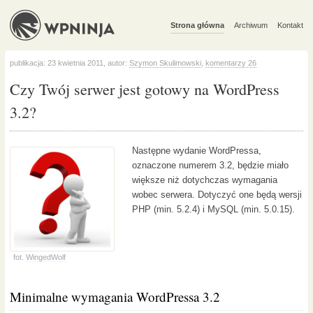
Strona główna
Archiwum
Kontakt
publikacja: 23 kwietnia 2011, autor:
Szymon Skulimowski
,
komentarzy 26
Czy Twój serwer jest gotowy na WordPress
3.2?
Następne wydanie WordPressa,
oznaczone numerem 3.2, będzie miało
większe niż dotychczas wymagania
wobec serwera. Dotyczyć one będą wersji
PHP (min. 5.2.4) i MySQL (min. 5.0.15).
fot.
WingedWolf
Minimalne wymagania WordPressa 3.2