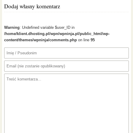
Dodaj własny komentarz
Warning
: Undefined variable $user_ID in
/home/klient.dhosting.pl/wpn/wpninja.pl/public_html/wp-
content/themes/wpninja/comments.php
on line
95