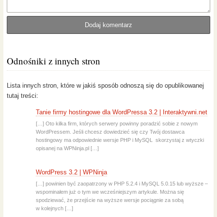
Odnośniki z innych stron
Lista innych stron, które w jakiś sposób odnoszą się do opublikowanej
tutaj treści:
Tanie firmy hostingowe dla WordPressa 3.2 | Interaktywni.net
[…] Oto kilka firm, których serwery powinny poradzić sobie z nowym
WordPressem. Jeśli chcesz dowiedzieć się czy Twój dostawca
hostingowy ma odpowiednie wersje PHP i MySQL skorzystaj z wtyczki
opisanej na WPNinja.pl […]
WordPress 3.2 | WPNinja
[…] powinien być zaopatrzony w PHP 5.2.4 i MySQL 5.0.15 lub wyższe –
wspominałem już o tym we wcześniejszym artykule. Można się
spodziewać, że przejście na wyższe wersje pociągnie za sobą
w kolejnych […]