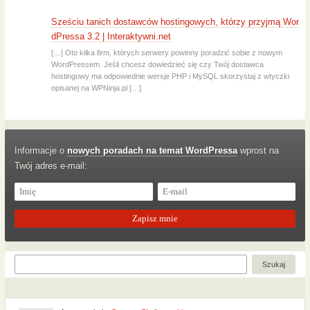
Sześciu tanich dostawców hostingowych, którzy przyjmą Wor
dPressa 3.2 | Interaktywni.net
[…] Oto kilka firm, których serwery powinny poradzić sobie z nowym
WordPressem. Jeśli chcesz dowiedzieć się czy Twój dostawca
hostingowy ma odpowiednie wersje PHP i MySQL skorzystaj z wtyczki
opisanej na WPNinja.pl […]
Informacje o
nowych poradach na temat WordPressa
wprost na
Twój adres e-mail: