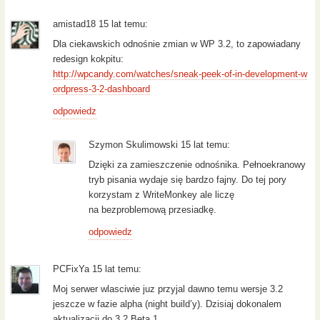
amistad18 15 lat temu:
Dla ciekawskich odnośnie zmian w WP 3.2, to zapowiadany
redesign kokpitu:
http://wpcandy.com/watches/sneak-peek-of-in-development-w
ordpress-3-2-dashboard
odpowiedz
Szymon Skulimowski 15 lat temu:
Dzięki za zamieszczenie odnośnika. Pełnoekranowy
tryb pisania wydaje się bardzo fajny. Do tej pory
korzystam z WriteMonkey ale liczę
na bezproblemową przesiadkę.
odpowiedz
PCFixYa 15 lat temu:
Moj serwer wlasciwie juz przyjal dawno temu wersje 3.2
jeszcze w fazie alpha (night build’y). Dzisiaj dokonalem
aktualizacji do 3.2 Beta 1.