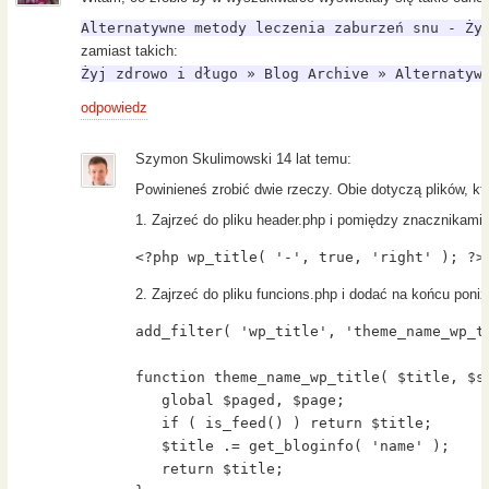
Alternatywne metody leczenia zaburzeń snu - Ży
zamiast takich:
Żyj zdrowo i długo » Blog Archive » Alternatyw
odpowiedz
Szymon Skulimowski 14 lat temu:
Powinieneś zrobić dwie rzeczy. Obie dotyczą plików, k
1. Zajrzeć do pliku header.php i pomiędzy znacznikami t
<?php wp_title( '-', true, 'right' ); ?>
2. Zajrzeć do pliku funcions.php i dodać na końcu poniż
add_filter( 'wp_title', 'theme_name_wp_ti
function theme_name_wp_title( $title, $se
   global $paged, $page;

   if ( is_feed() ) return $title;

   $title .= get_bloginfo( 'name' );

   return $title;
