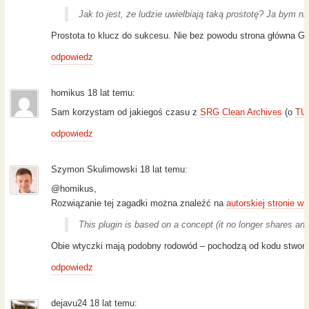
Jak to jest, że ludzie uwielbiają taką prostotę? Ja bym
Prostota to klucz do sukcesu. Nie bez powodu strona główna Goog
odpowiedz
homikus 18 lat temu:
Sam korzystam od jakiegoś czasu z
SRG Clean Archives
(o
TU
odpowiedz
Szymon Skulimowski 18 lat temu:
@homikus,
Rozwiązanie tej zagadki można znaleźć na
autorskiej stronie wt
This plugin is based on a concept (it no longer shares a
Obie wtyczki mają podobny rodowód – pochodzą od kodu stworz
odpowiedz
dejavu24 18 lat temu: