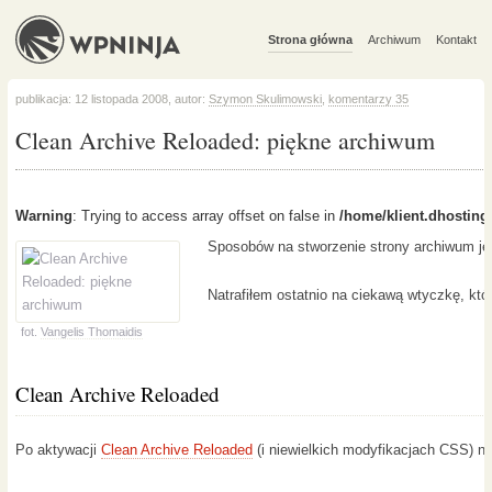
Strona główna
Archiwum
Kontakt
publikacja: 12 listopada 2008, autor:
Szymon Skulimowski
,
komentarzy 35
Clean Archive Reloaded: piękne archiwum
Warning
: Trying to access array offset on false in
/home/klient.dhosting
Sposobów na stworzenie strony archiwum je
Natrafiłem ostatnio na ciekawą wtyczkę, któr
fot.
Vangelis Thomaidis
Clean Archive Reloaded
Po aktywacji
Clean Archive Reloaded
(i niewielkich modyfikacjach CSS) 