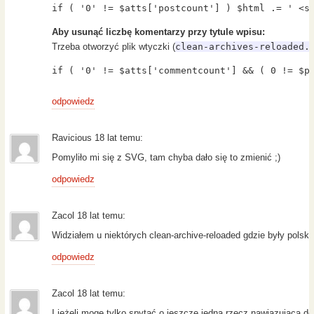
if ( '0' != $atts['postcount'] ) $html .= ' <s
Aby usunąć liczbę komentarzy przy tytule wpisu:
Trzeba otworzyć plik wtyczki (
clean-archives-reloaded.
if ( '0' != $atts['commentcount'] && ( 0 != $p
odpowiedz
Ravicious 18 lat temu:
Pomyliło mi się z SVG, tam chyba dało się to zmienić ;)
odpowiedz
Zacol 18 lat temu:
Widziałem u niektórych clean-archive-reloaded gdzie były pols
odpowiedz
Zacol 18 lat temu:
I jeżeli mogę tylko spytać o jeszcze jedną rzecz nawiązującą d