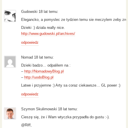
Gudowski 18 lat temu:
Elegancko, a pomyslec ze tydzien temu sie meczylem zeby zrobic 
Dzieki :) dziala really nice.
http://www.gudowski.pl/archives/
odpowiedz
Nomad 18 lat temu:
Dzieki badzo… odpalilem na :
–
http://NomadowyBlog.pl
–
http://uodoBlog.pl
Latwe i przyjemne :) Arty sa coraz ciekawsze… GL power :)
odpowiedz
Szymon Skulimowski 18 lat temu:
Cieszę się, że i Wam wtyczka przypadła do gustu :-).
@Riff,