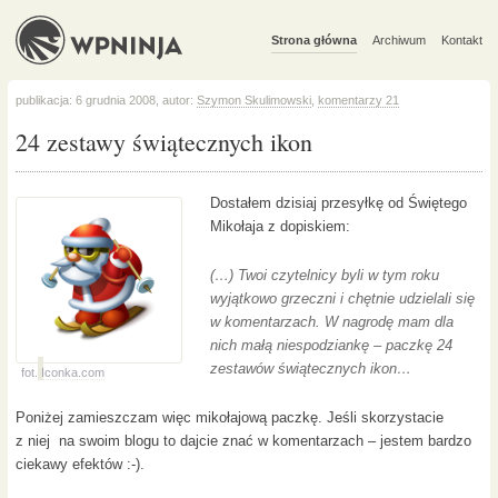
Strona główna
Archiwum
Kontakt
publikacja: 6 grudnia 2008, autor:
Szymon Skulimowski
,
komentarzy 21
24 zestawy świątecznych ikon
Dostałem dzisiaj przesyłkę od Świętego
Mikołaja z dopiskiem:
(…) Twoi czytelnicy byli w tym roku
wyjątkowo grzeczni i chętnie udzielali się
w komentarzach. W nagrodę mam dla
nich małą niespodziankę – paczkę 24
zestawów świątecznych ikon…
fot.
Iconka.com
Poniżej zamieszczam więc mikołajową paczkę. Jeśli skorzystacie
z niej na swoim blogu to dajcie znać w komentarzach – jestem bardzo
ciekawy efektów :-).