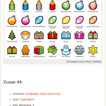
28 świątecznych ikon | deleket
Zestaw #8:
Download:
Archigraphs Xmas Dock Icons
Autor:
Cyberella74
Ilość elementów: 5