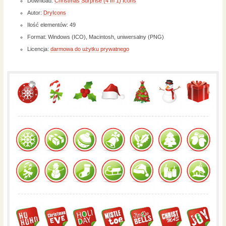
Download:
Christmas Surprise (4 In 1) Icons
Autor:
DryIcons
Ilość elementów: 49
Format: Windows (ICO), Macintosh, uniwersalny (PNG)
Licencja:
darmowa do użytku prywatnego