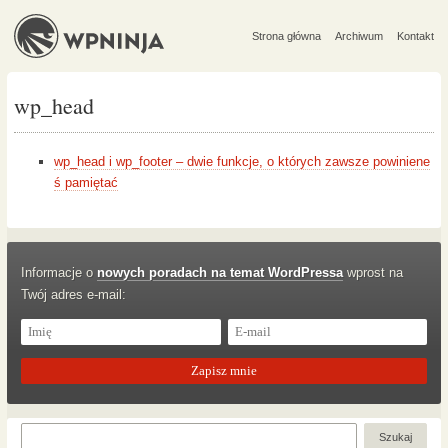
Strona główna
Archiwum
Kontakt
wp_head
wp_head i wp_footer – dwie funkcje, o których zawsze powiniene
ś pamiętać
Informacje o
nowych poradach na temat WordPressa
wprost na
Twój adres e-mail: