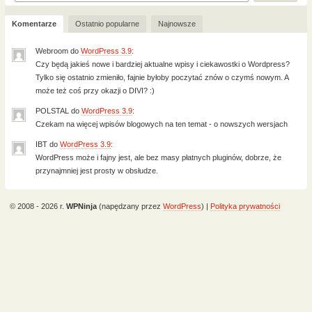
Komentarze
Ostatnio popularne
Najnowsze
Webroom
do
WordPress 3.9
:
Czy będą jakieś nowe i bardziej aktualne wpisy i ciekawostki o Wordpress?
Tylko się ostatnio zmieniło, fajnie byłoby poczytać znów o czymś nowym. A
może też coś przy okazji o DIVI? :)
POLSTAL
do
WordPress 3.9
:
Czekam na więcej wpisów blogowych na ten temat - o nowszych wersjach
IBT
do
WordPress 3.9
:
WordPress może i fajny jest, ale bez masy płatnych pluginów, dobrze, że
przynajmniej jest prosty w obsłudze.
© 2008 - 2026 r.
WPNinja
(napędzany przez
WordPress
) |
Polityka prywatności