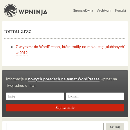
Strona główna
Archiwum
Kontakt
formularze
7 wtyczek do WordPressa, które trafiły na moją listę „ulubionych”
w 2012
Informacje o
nowych poradach na temat WordPressa
wprost na
Twój adres e-mail: