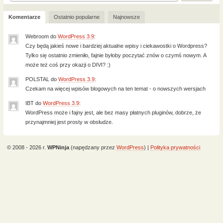
Komentarze
Ostatnio popularne
Najnowsze
Webroom
do
WordPress 3.9
:
Czy będą jakieś nowe i bardziej aktualne wpisy i ciekawostki o Wordpress?
Tylko się ostatnio zmieniło, fajnie byłoby poczytać znów o czymś nowym. A
może też coś przy okazji o DIVI? :)
POLSTAL
do
WordPress 3.9
:
Czekam na więcej wpisów blogowych na ten temat - o nowszych wersjach
IBT
do
WordPress 3.9
:
WordPress może i fajny jest, ale bez masy płatnych pluginów, dobrze, że
przynajmniej jest prosty w obsłudze.
© 2008 - 2026 r.
WPNinja
(napędzany przez
WordPress
) |
Polityka prywatności