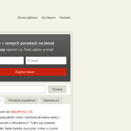
Strona główna
Archiwum
Kontakt
e o
nowych poradach na temat
ssa
wprost na Twój adres e-mail:
e
Ostatnio popularne
Najnowsze
oom
do
WordPress 3.9
:
ędą jakieś nowe i bardziej aktualne wpisy i
wostki o Wordpress? Tylko się ostatnio
iło, fajnie byłoby poczytać znów o czymś