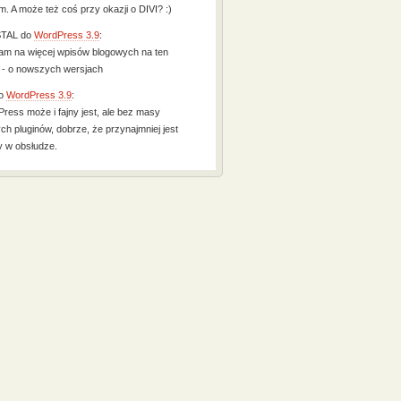
. A może też coś przy okazji o DIVI? :)
TAL
do
WordPress 3.9
:
m na więcej wpisów blogowych na ten
 - o nowszych wersjach
o
WordPress 3.9
:
ress może i fajny jest, ale bez masy
ych pluginów, dobrze, że przynajmniej jest
y w obsłudze.