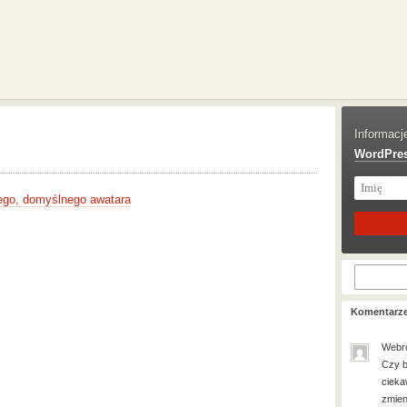
Informacj
WordPre
ego, domyślnego awatara
Komentarz
Webr
Czy b
cieka
zmien