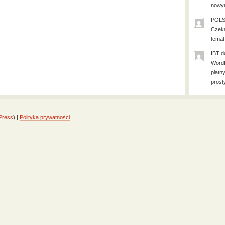
nowym
POLS
Czeka
temat
IBT
d
WordP
płatn
prost
Press
) |
Polityka prywatności