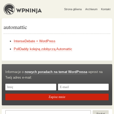
Strona główna
Archiwum
Kontakt
automattic
IntenseDebate + WordPress
PollDaddy kolejną zdobyczą Automattic
Informacje o
nowych poradach na temat WordPressa
wprost na
Twój adres e-mail: