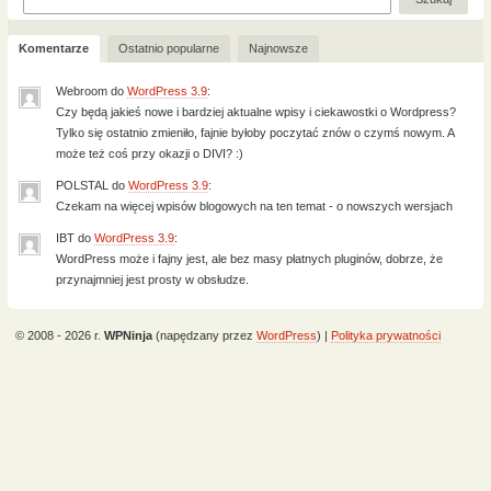
Komentarze
Ostatnio popularne
Najnowsze
Webroom
do
WordPress 3.9
:
Czy będą jakieś nowe i bardziej aktualne wpisy i ciekawostki o Wordpress?
Tylko się ostatnio zmieniło, fajnie byłoby poczytać znów o czymś nowym. A
może też coś przy okazji o DIVI? :)
POLSTAL
do
WordPress 3.9
:
Czekam na więcej wpisów blogowych na ten temat - o nowszych wersjach
IBT
do
WordPress 3.9
:
WordPress może i fajny jest, ale bez masy płatnych pluginów, dobrze, że
przynajmniej jest prosty w obsłudze.
© 2008 - 2026 r.
WPNinja
(napędzany przez
WordPress
) |
Polityka prywatności